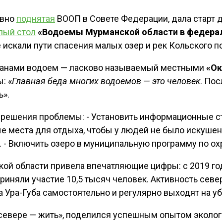
авно
поднятая
ВООП в Совете Федерации, дала старт д
лый стол
«Водоемы Мурманской области в федерал
 искали пути спасения малых озер и рек Кольского п
жанами водоем — ласково называемый местными
«Ок
: «
Главная беда многих водоемов — это человек
. По
ь».
решения проблемы: - Установить информационные с
ые места для отдыха, чтобы у людей не было искушени
 - Включить озеро в муниципальную программу по о
й области привела впечатляющие цифры: с 2019 год
риняли участие 10,5 тысяч человек. Активность север
 Ура-Губа самостоятельно и регулярно выходят на уб
 севере — жить», поделился успешным опытом эколог