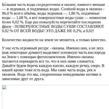
⠀
Бо́льшая часть воды сосредоточена в океане, намного меньше
— в ледниках, в подземных водах. Солёной воды в океанах -
96,4 % всего объёма, воды ледников — 1,86 %, подземные
воды — 1,68 %, а вот поверхностные воды суши — немногим
более 0,02 %. Еще раз пожалуйста перечитайте последнюю
фразу - ПОВЕРХНОСТНЫЕ ВОДЫ СУШИ СОСТАВЛЯЮТ
0,02 % ОТ ВСЕЙ ВОДЫ! ЭТО ДАЖЕ НЕ 0,2%, а 0,02!
⠀
Количество жидкости на земле не меняется, а только качество.
У нас есть огромный ресурс - океаны. Именно они, а не леса
(как некоторые думают) выделяют основную часть кислорода
на Земле с помощью фитопланктонов. Именно океаны
пытаются переварить все то, что в них нами сливается.
Давайте будем беречь каждую каплю, каждую речку, озеро. В
нашей крови тоже есть вода. Мы сами часть воды, рек и
океанов. Вода это мы, соединенные невидимыми нитями и
зависимые друг от друга.