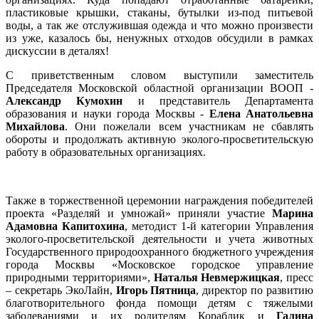
пластиковые крышки, стаканы, бутылки из-под питьевой
воды, а так же отслужившая одежда и что можно произвести
из уже, казалось бы, ненужных отходов обсудили в рамках
дискуссии в деталях!
С приветственным словом выступили заместитель
Председателя Московской областной организации ВООП -
Александр Кумохин
и представитель Департамента
образования и науки города Москвы -
Елена Анатольевна
Михайлова
. Они пожелали всем участникам не сбавлять
обороты и продолжать активную эколого-просветительскую
работу в образовательных организациях.
Также в торжественной церемонии награждения победителей
проекта «Разделяй и умножай» приняли участие
Марина
Адамовна Капитохина
, методист 1-й категории Управления
эколого-просветительской деятельности и учета животных
Государственного природоохранного бюджетного учреждения
города Москвы «Московское городское управление
природными территориями»,
Наталья Невмержицкая
, пресс
– секретарь ЭкоЛайн,
Игорь Пятница
, директор по развитию
благотворительного фонда помощи детям с тяжелыми
заболеваниями и их родителям Кораблик и
Галина