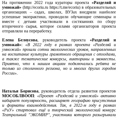
На протяжении 2022 года кураторы проекта
«Разделяй и
умножай»
(http://ecoriu.ru https://t.me/ecoriu) в образовательных
организациях – садах, школах, ВУЗах внедряли наиболее
успешные экопрактики, проводили обучающие семинары и
вместе с детьми участвовали в состязаниях по сбору
вторичного сырья, которое силами организаторов проекта
отправляли на переработку.
Елена Белоусова
, руководитель проекта
«Разделяй и
умножай»
:
«В 2022 году в рамках проекта «Разделяй и
умножай» прошли сотни экологических уроков, направленных
на воспитание культуры грамотного обращения с отходами,
а также тематические конкурсы, викторины и экоквесты.
Приятно, что к нашим акциям подключались ребята не
только из столичного региона, но и многих других городов
России»
.
Наталья Борисова
, руководитель отдела развития проектов
МОСОБЛВООП
:
«Проект «Разделяй и умножай» активно
набирает популярность, расширяет географию присутствия
и форматы взаимодействия. Так, в 2022-м году в рамках
«РиУ» стартовал ещё и творческий экологический конкурс
Театральный "ЭКОМИР", участники которого разыгрывали