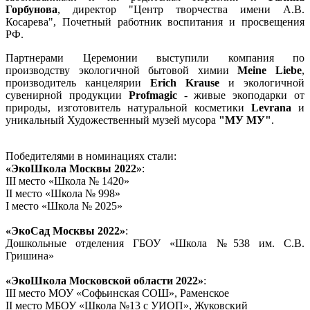
Горбунова
, директор "Центр творчества имени А.В.
Косарева", Почетный работник воспитания и просвещения
РФ.
Партнерами Церемонии выступили компания по
производству экологичной бытовой химии
Meine Liebe
,
производитель канцелярии
Erich Krause
и экологичной
сувенирной продукции
Profmagic
- живые экоподарки от
природы, изготовитель натуральной косметики
Levrana
и
уникальный Художественный музей мусора
"МУ МУ"
.
Победителями в номинациях стали:
«ЭкоШкола Москвы 2022»
:
III место «Школа № 1420»
II место «Школа № 998»
I место «Школа № 2025»
«ЭкоСад Москвы 2022»
:
Дошкольные отделения ГБОУ «Школа №538 им. С.В.
Гришина»
«ЭкоШкола Московской области 2022»
:
III место МОУ «Софьинская СОШ», Раменское
II место МБОУ «Школа №13 с УИОП», Жуковский