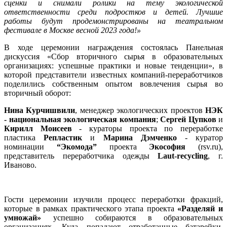
сценки и снимали ролики на тему экологической
ответственности среди подростков и детей. Лучшие
работы будут продемонстрированы на театральном
фестивале в Москве весной 2023 года!»
В ходе церемонии награждения состоялась Панельная
дискуссия «Сбор вторичного сырья в образовательных
организациях: успешные практики и новые тенденции», в
которой представители известных компаний-переработчиков
поделились собственным опытом вовлечения сырья во
вторичный оборот:
Нина Курчишвили
, менеджер экологических проектов
НЭК
- национальная экологическая компания
;
Сергей Цупков
и
Кирилл Моисеев
- кураторы проекта по переработке
пластика
Репластик
и
Марина Дэмченко
- куратор
номинации
“Экомода”
проекта
Экософия
(rsv.ru),
представитель переработчика одежды
Laut-recycling
, г.
Иваново.
Гости церемонии изучили процесс переработки фракций,
которые в рамках практического этапа проекта
«Разделяй и
умножай»
успешно собираются в образовательных
организациях. Куда попадают отработанные батарейки,