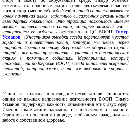
спорт и заботу об окружающей среде. Тимур Усманов
отметил, что подобные акции стали неотъемлемой частью
жизни спортсменов:
«Каждый год в нашей стране появляется
новая памятная аллея, заботливо высаженная руками наших
легендарных хоккеистов. Это традиция полюбилось многим
звёздам отечественного спорта, которые каждый год с
нетерпением её ждут»
, - отметил член ЦС ВООП
Тимур
Усманов
.
«Участников высадки всегда переполняют чувства
гордости и ответственности, которую мы несем перед
природой. Именно поэтому Всероссийское общество охраны
природы все чаще приглашают к участию в тематических
акциях и памятных событиях. Мероприятия, которые
проходят при поддержке ВООП, всегда наполнены искренней
теплотой, патриотизмом, а также любовью к спорту и
экологии»
.
"Спорт и экология" в последние несколько лет становится
одним из важных направление деятельности ВООП. Тимур
Усманов подчеркнул важность объединения этих двух сфер.
Именно такие акции напоминают спортсменам о важности
бережного отношения к природе, а обычным гражданам – о
заботе о собственном здоровье.