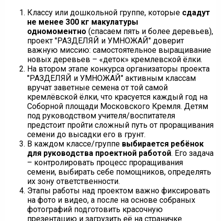
Классу или дошкольной группе, которые
сдадут
не менее 300 кг макулатуры
одномоментно
(спасаем пять и более деревьев),
проект "РАЗДЕЛЯЙ и УМНОЖАЙ" доверит
важную миссию: самостоятельное выращивание
новых деревьев – «деток» кремлевской ёлки.
На втором этапе конкурса организаторы проекта
"РАЗДЕЛЯЙ и УМНОЖАЙ" активным классам
вручат заветные семена от той самой
кремлёвской ёлки, что красуется каждый год на
Соборной площади Московского Кремля. Детям
под руководством учителя/воспитателя
предстоит пройти сложный путь от проращивания
семени до высадки его в грунт.
В каждом классе/группе
выбирается ребёнок
для руководства проектной работой
. Его задача
– контролировать процесс проращивания
семени, выбирать себе помощников, определять
их зону ответственности.
Этапы работы над проектом важно фиксировать
на фото и видео, а после на основе собраных
фотографий подготовить красочную
презентацию и загрузить её на страничке