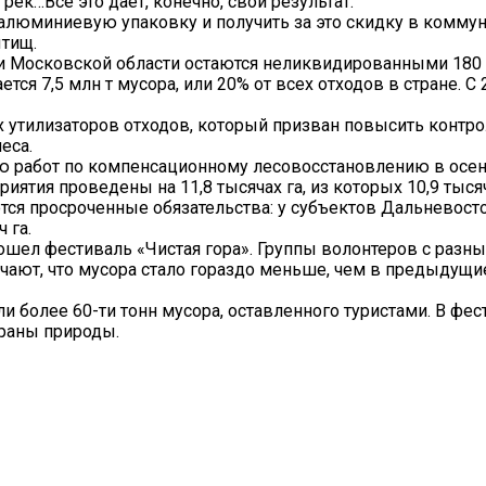
 рек…Все это дает, конечно, свой результат.
 алюминиевую упаковку и получить за это скидку в комму
тищ.
и Московской области остаются неликвидированными 180 
ся 7,5 млн т мусора, или 20% от всех отходов в стране. С
х утилизаторов отходов, который призван повысить контро
еса.
ю работ по компенсационному лесовосстановлению в осен
ятия проведены на 11,8 тысячах га, из которых 10,9 тысяч
тся просроченные обязательства: у субъектов Дальневосточ
 га.
рошел фестиваль «Чистая гора». Группы волонтеров с разны
ечают, что мусора стало гораздо меньше, чем в предыдущи
 более 60-ти тонн мусора, оставленного туристами. В фе
раны природы.