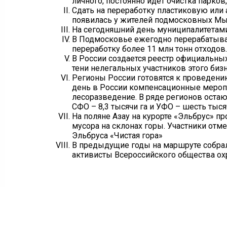
личного, постоянно идет очистка парков,
Сдать на переработку пластиковую или
появилась у жителей подмосковных Мы
На сегодняшний день муниципалитетам
В Подмосковье ежегодно перерабатывает
переработку более 11 млн тонн отходов.
В России создается реестр официальны
тени нелегальных участников этого бизн
Регионы России готовятся к проведени
день в России компенсационные меропри
лесоразведение. В ряде регионов остаю
СФО – 8,3 тысячи га и УФО – шесть тысяч
На поляне Азау на курорте «Эльбрус» п
мусора на склонах горы. Участники отм
Эльбруса «Чистая гора»
В предыдущие годы на маршруте собрали
активисты Всероссийского общества ох