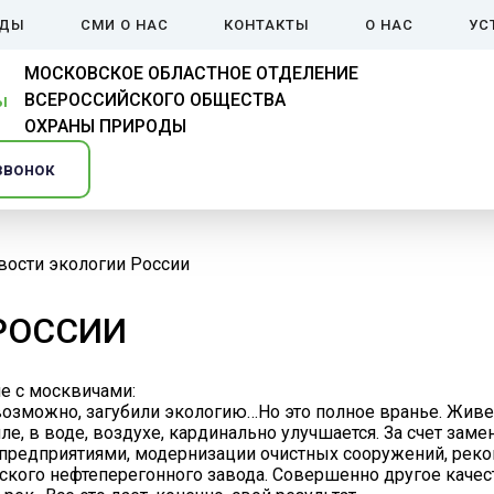
ЙДЫ
СМИ О НАС
КОНТАКТЫ
О НАС
УС
МОСКОВСКОЕ ОБЛАСТНОЕ ОТДЕЛЕНИЕ
ВСЕРОССИЙСКОГО ОБЩЕСТВА
ОХРАНЫ ПРИРОДЫ
звонок
вости экологии России
РОССИИ
е с москвичами:
озможно, загубили экологию…Но это полное вранье. Живем,
мле, в воде, воздухе, кардинально улучшается. За счет за
едприятиями, модернизации очистных сооружений, реконс
ского нефтеперегонного завода. Совершенно другое качеств