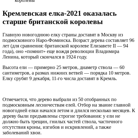
королевы
Кремлевская елка-2021 оказалась
старше британской королевы
Главную новогоднюю елку страны доставят в Москву из
подмосковного Наро-Фоминска. Возраст дерева составляет 96
лет (для сравнения: британской королеве Елизавете II — 94
года), оно «помнит» еще вождя революции Владимира
Ленина, который скончался в 1924 году.
Высота ели — примерно 25 метров, диаметр ствола — 60
сантиметров, а размах нижних ветвей — порядка 10 метров.
Елку срубят 9 декабря, 11-го числа доставят в Кремль.
Отмечается, что дерево выбрали из 50 отобранных по
подмосковным лесничествам елей. Отбор на звание главной
новогодней елки начался летом и длился несколько месяцев. К
дереву были предъявлены строгие требования: у ели не
должно быть трещин, гнилых частей ствола, частичного
отсутствия кроны, изгибов и искривлений, а также
заболеваний хвои.