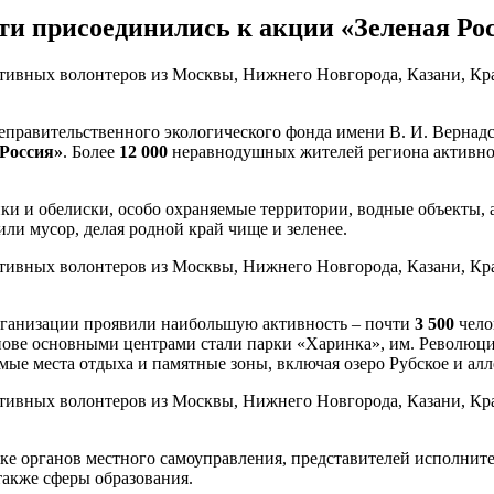
сти присоединились к акции «Зеленая Ро
равительственного экологического фонда имени В. И. Вернадск
 Россия»
. Более
12 000
неравнодушных жителей региона активно
ки и обелиски, особо охраняемые территории, водные объекты,
ли мусор, делая родной край чище и зеленее.
рганизации проявили наибольшую активность – почти
3 500
чело
нове основными центрами стали парки «Харинка», им. Революции
мые места отдыха и памятные зоны, включая озеро Рубское и алл
ке органов местного самоуправления, представителей исполните
также сферы образования.