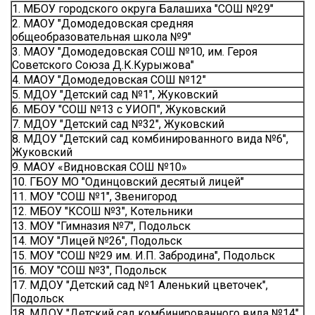
1. МБОУ городского округа Балашиха "СОШ №29"
2. МАОУ "Домодедовская средняя
общеобразовательная школа №9"
3. МАОУ "Домодедовская СОШ №10, им. Героя
Советского Союза Д.К.Курыжова"
4. МАОУ "Домодедовская СОШ №12"
5. МДОУ "Детский сад №1", Жуковский
6. МБОУ "СОШ №13 с УИОП", Жуковский
7. МДОУ "Детский сад №32", Жуковский
8. МДОУ "Детский сад комбинированного вида №6",
Жуковский
9. МАОУ «Видновская СОШ №10»
10. ГБОУ МО "Одинцовский десятый лицей"
11. МОУ "СОШ №1", Звенигород
12. МБОУ "КСОШ №3", Котельники
13. МОУ "Гимназия №7", Подольск
14. МОУ "Лицей №26", Подольск
15. МОУ "СОШ №29 им. И.П. Забродина", Подольск
16. МОУ "СОШ №3", Подольск
17. МДОУ "Детский сад №1 Аленький цветочек",
Подольск
18. МДОУ "Детский сад комбинированного вида №14",