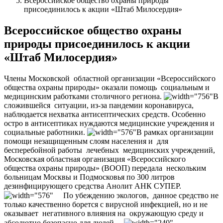
Всероссийское общество охраны природы
присоединилось к акции «Штаб Милосердия»
Всероссийское общество охраны
природы присоединилось к акции
«Штаб Милосердия»
Члены Московской
областной организации «Всероссийского
общества охраны природы» оказали помощь
социальным и
медицинским работками столичного региона.
В
сложившейся ситуации, из-за пандемии коронавируса,
наблюдается нехватка антисептических средств. Особенно
остро в антисептиках нуждаются медицинские учреждения и
социальные работники.
В рамках организации
помощи незащищенным слоям населения и
для
бесперебойной работы
лечебных
медицинских учреждений,
Московская областная организация «Всероссийского
общества охраны природы» (ВООП) передала
нескольким
больницам Москвы и Подмосковья по 300 литров
дезинфицирующего средства Анолит АНК СУПЕР.
⠀ По убеждению экологов,
данное средство не
только качественно борется с вирусной инфекцией, но и не
оказывает
негативного влияния на
окружающую среду и
абсолютно безопасно для людей. ⠀