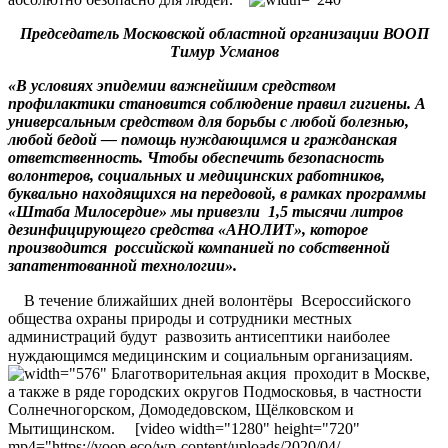
Председатель Московской областной организации ВООП
Тимур Усманов
«В условиях эпидемии важнейшим средством
профилактики становится соблюдение правил гигиены. А
универсальным средством для борьбы с любой болезнью,
любой бедой — помощь нуждающимся и гражданская
ответственность. Чтобы обеспечить безопасность
волонтеров, социальных и медицинских работников,
буквально находящихся на передовой, в рамках программы
«Штаба Милосердие» мы привезли
1,5 тысячи литров
дезинфицирующего средства «АНОЛИТ», которое
производится
российской компанией по собственной
запатентованной технологии».
⠀ В течение ближайших дней волонтёры
Всероссийского
общества охраны природы и сотрудники местных
администраций будут
развозить антисептики наиболее
нуждающимся медицинским и социальным организациям. ⠀
Благотворительная акция
проходит в Москве,
а также в ряде городских округов Подмосковья, в частности
Солнечногорском, Домодедовском, Щёлковском и
Мытищинском. ⠀ [video width="1280" height="720"
mp4="https://voop.eco/wp-content/uploads/2020/04/