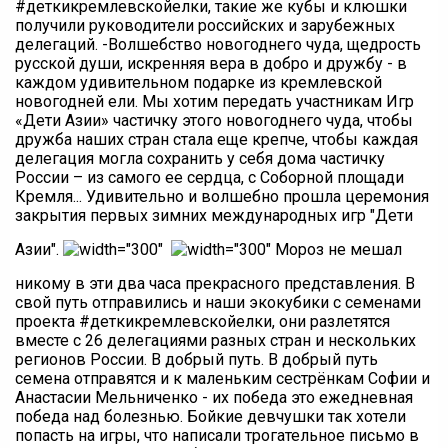
#деткикремлевскойелки, такие же кубы и клюшки
получили руководители российских и зарубежных
делегаций. -Волшебство новогоднего чуда, щедрость
русской души, искренняя вера в добро и дружбу - в
каждом удивительном подарке из кремлевской
новогодней ели. Мы хотим передать участникам Игр
«Дети Азии» частичку этого новогоднего чуда, чтобы
дружба наших стран стала еще крепче, чтобы каждая
делегация могла сохранить у себя дома частичку
России – из самого ее сердца, с Соборной площади
Кремля... Удивительно и волшебно прошла церемония
закрытия первых зимних международных игр "Дети
Азии".
Мороз не мешал
никому в эти два часа прекрасного представления. В
свой путь отправились и наши экокубики с семенами
проекта #деткикремлевскойелки, они разлетятся
вместе с 26 делегациями разных стран и нескольких
регионов России. В добрый путь. В добрый путь
семена отправятся и к маленьким сестрёнкам Софии и
Анастасии Мельниченко - их победа это ежедневная
победа над болезнью. Бойкие девчушки так хотели
попасть на игры, что написали трогательное письмо в