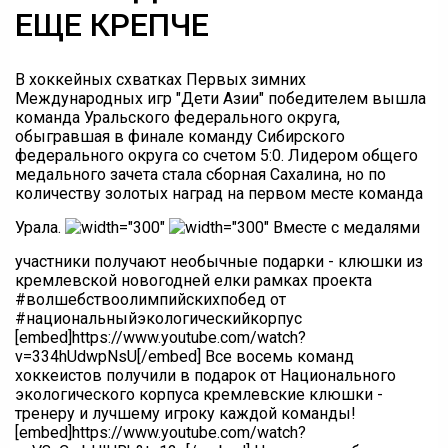
ЕЩЕ КРЕПЧЕ
В хоккейных схватках Первых зимних
Международных игр "Дети Азии" победителем вышла
команда Уральского федерального округа,
обыгравшая в финале команду Сибирского
федерального округа со счетом 5:0. Лидером общего
медального зачета стала сборная Сахалина, но по
количеству золотых наград на первом месте команда
Урала.
Вместе с медалями
участники получают необычные подарки - клюшки из
кремлевской новогодней елки рамках проекта
#волшебствоолимпийскихпобед от
#национальныйэкологическийкорпус
[embed]https://www.youtube.com/watch?
v=334hUdwpNsU[/embed] Все восемь команд
хоккеистов получили в подарок от Национального
экологического корпуса кремлевские клюшки -
тренеру и лучшему игроку каждой команды!
[embed]https://www.youtube.com/watch?