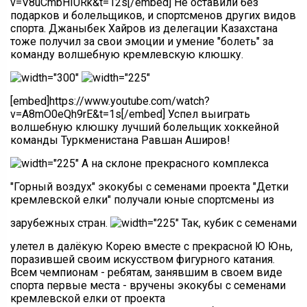
v=V8uCmbHIURk&t=12s[/embed] Не оставили без
подарков и болельщиков, и спортсменов других видов
спорта. Джаныбек Хайров из делегации Казахстана
тоже получил за свои эмоции и умение "болеть" за
команду волшебную кремлевскую клюшку.
[embed]https://www.youtube.com/watch?
v=A8mO0eQh9rE&t=1s[/embed] Успел выиграть
волшебную клюшку лучший болельщик хоккейной
команды Туркменистана Равшан Аширов!
А на склоне прекрасного комплекса
"Горный воздух" экокубы с семенами проекта "Детки
кремлевской елки" получали юные спортсмены из
зарубежных стран.
Так, кубик с семенами
улетел в далёкую Корею вместе с прекрасной Ю Юнь,
поразившей своим искусством фигурного катания.
Всем чемпионам - ребятам, занявшим в своем виде
спорта первые места - вручены экокубы с семенами
кремлевской елки от проекта