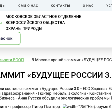
ЙДЫ
СМИ О НАС
КОНТАКТЫ
О НАС
УС
МОСКОВСКОЕ ОБЛАСТНОЕ ОТДЕЛЕНИЕ
ВСЕРОССИЙСКОГО ОБЩЕСТВА
ОХРАНЫ ПРИРОДЫ
звонок
овости ВООП
В Москве прошёл саммит «БУДУЩЕЕ РОС
ММИТ «БУДУЩЕЕ РОССИИ 3.0
и состоялся саммит «Будущее России 3.0 - ECO Sapiens»
здравоохранения - Гюнтер Небель, экологии - Константин 
 бизнеса - Анна Русска обсудили экологические проблемы Р
ита - профессор Питер Платцер.
На форуме б