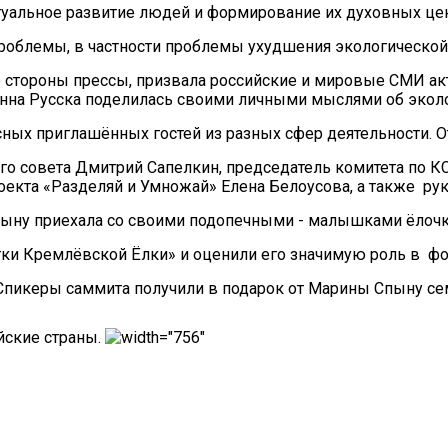
ктуальное развитие людей и формирование их духовных цен
роблемы, в частности проблемы ухудшения экологической
со стороны прессы, призвала российские и мировые СМИ 
нна Русска поделилась своими личными мыслями об эколог
ных приглашённых гостей из разных сфер деятельности. 
ого совета Дмитрий Сапелкин, председатель комитета по 
оекта «Разделяй и Умножай» Елена Белоусова, а также р
ыну приехала со своими подопечными - малышками ёлочка
ки Кремлёвской Ёлки» и оценили его значимую роль в фо
пикеры саммита получили в подарок от Марины Спыну сем
йские страны.