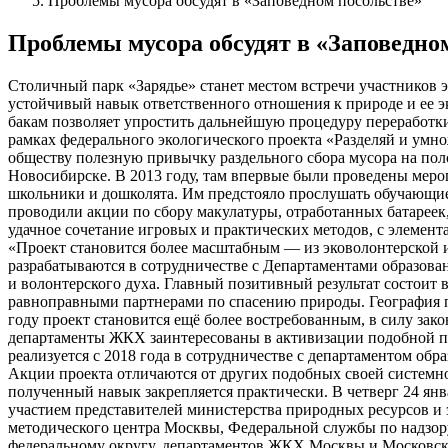
Проблемы мусора обсудят в «Заповедном посольстве»
Проблемы мусора обсудят в «Заповедно
Столичный парк «Зарядье» станет местом встречи участников 
устойчивый навык ответственного отношения к природе и ее э
бакам позволяет упростить дальнейшую процедуру переработк
рамках федерального экологического проекта «Разделяй и умно
обществу полезную привычку раздельного сбора мусора на пол
Новосибирске. В 2013 году, там впервые были проведены меро
школьники и дошколята. Им предстояло прослушать обучающие
проводили акции по сбору макулатуры, отработанных батареек
удачное сочетание игровых и практических методов, с элемен
«Проект становится более масштабным — из эковолонтерской и
разрабатываются в сотрудничестве с Департаментами образован
и волонтерского духа. Главный позитивный результат состоит в
равноправными партнерами по спасению природы. География пр
году проект становится ещё более востребованным, в силу за
департаменты ЖКХ заинтересованы в активизации подобной про
реализуется с 2018 года в сотрудничестве с департаментом об
Акции проекта отличаются от других подобных своей системно
полученный навык закрепляется практически. В четверг 24 янв
участием представителей министерства природных ресурсов и 
методического центра Москвы, Федеральной службы по надзор
федеральному округу, департаментов ЖКХ Москвы и Московской