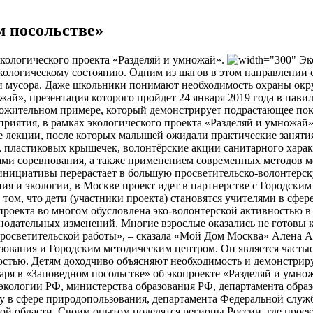
м посольстве»
экологического проекта «Разделяй и умножай».
Эко
кологическому состоянию. Одним из шагов в этом направлении с
и мусора. Даже школьники понимают необходимость охраны окру
жай», презентация которого пройдет 24 января 2019 года в пави
ожительном примере, который демонстрирует подрастающее покол
приятия, в рамках экологического проекта «Разделяй и умножа
 лекции, после которых малышей ожидали практические занятия.
, пластиковых крышечек, волонтёрские акции санитарного харак
тами соревнования, а также применением современных методов 
нициативы перерастает в большую просветительско-волонтерску
ия и экологии, в Москве проект идет в партнерстве с Городским
 том, что дети (участники проекта) становятся учителями в сфер
оекта во многом обусловлена эко-волонтерской активностью в р
конодательных изменений. Многие взрослые оказались не готовы 
светительской работы», – сказала «Мой Дом Москва» Алена Авг
разования и Городским методическим центром. Он является част
стью. Детям доходчиво объясняют необходимость и демонстрирую
аря в «Заповедном посольстве» об экопроекте «Разделяй и умнож
экологии РФ, министерства образования РФ, департамента обра
у в сфере природопользования, департамента Федеральной служ
 области. Своим опытом поделятся регионы России, где проект 