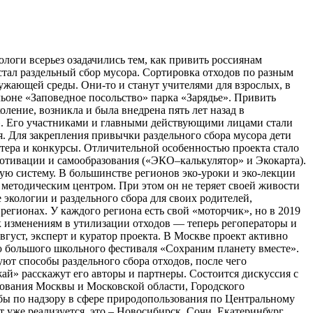
логи всерьез озадачились тем, как привить россиянам
тал раздельный сбор мусора. Сортировка отходов по разным
жающей среды. Они-то и станут учителями для взрослых, в
льоне «Заповедное посольство» парка «Зарядье». Привить
ение, возникла и была внедрена пять лет назад в
й». Его участниками и главными действующими лицами стали
 Для закрепления привычки раздельного сбора мусора дети
тера и конкурсы. Отличительной особенностью проекта стало
мотивации и самообразования («ЭКО–калькулятор» и Экокарта).
ю систему. В большинстве регионов эко-уроки и эко-лекции
 методическим центром. При этом он не теряет своей живости
е экологии и раздельного сбора для своих родителей,
егионах. У каждого региона есть свой «моторчик», но в 2019
к изменениям в утилизации отходов — теперь регоператоры и
уст, эксперт и куратор проекта. В Москве проект активно
ью большого школьного фестиваля «Сохраним планету вместе».
т способы раздельного сбора отходов, после чего
ай» расскажут его авторы и партнеры. Состоится дискуссия с
зования Москвы и Московской области, Городского
бы по надзору в сфере природопользования по Центральному
уже реализуется, это – Новосибирск, Сочи, Екатеринбург,