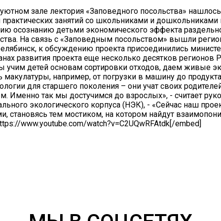
 уютном зале лектория «Заповедного посольства» нашлос
и практических занятий со школьниками и дошкольниками
твию осознанию детьми экономического эффекта раздельно
арства. На связь с «Заповедным посольством» вышли регио
и Челябинск, к обсуждению проекта присоединились минис
анах развития проекта еще несколько десятков регионов Р
ы учим детей основам сортировки отходов, даем живые эк
 макулатуры, например, от погрузки в машину до продукта,
ологии для старшего поколения – они учат своих родителе
ьем. Именно так мы достучимся до взрослых», - считает 
льного экологического корпуса (НЭК), - «Сейчас наш прое
и, становясь тем мостиком, на котором найдут взаимопони
ttps://www.youtube.com/watch?v=C2UQwRFAtdk[/embed]