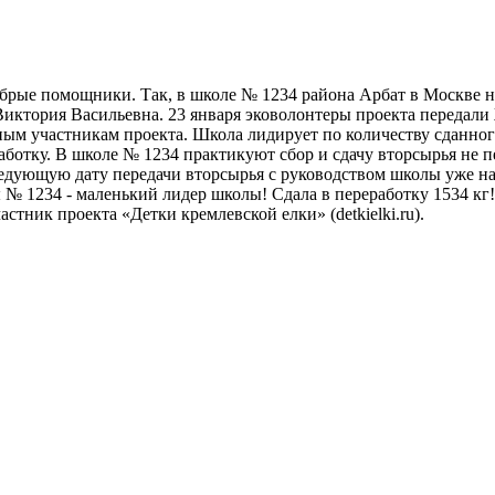
ые помощники. Так, в школе № 1234 района Арбат в Москве н
иктория Васильевна. 23 января эковолонтеры проекта передали
ным участникам проекта. Школа лидирует по количеству сданно
аботку. В школе № 1234 практикуют сбор и сдачу вторсырья не 
ледующую дату передачи вторсырья с руководством школы уже на
 1234 - маленький лидер школы! Сдала в переработку 1534 кг! 
стник проекта «Детки кремлевской елки» (detkielki.ru).