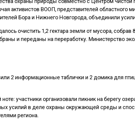
ества охраны природы совместно с Центром чистой
лючая активистов ВООП, представителей областного м
ителей Бора и Нижнего Новгорода, объединили усили
далось очистить 1,2 гектара земли от мусора, собра
обраны и переданы на переработку. Министерство эк
ли 2 информационные таблички и 2 домика для птиц,
ноте: участники организовали пикник на берегу озера
ых усилий в деле охраны окружающей среды и спос
елями региона.