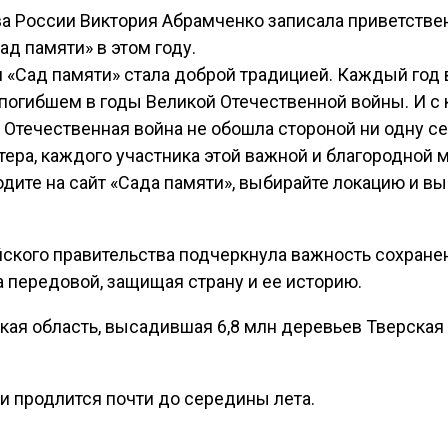
а России Виктория Абрамченко записала приветстве
ад памяти» в этом году.
 «Сад памяти» стала доброй традицией. Каждый год 
погибшем в годы Великой Отечественной войны. И с
я Отечественная война не обошла стороной ни одну с
тера, каждого участника этой важной и благородной
ходите на сайт «Сада памяти», выбирайте локацию и в
ского правительства подчеркнула важность сохране
а передовой, защищая страну и ее историю.
ая область, высадившая 6,8 млн деревьев Тверская 
 и продлится почти до середины лета.